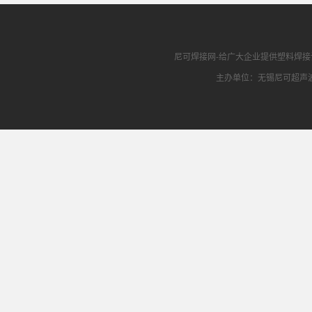
尼可焊接网
-给广大企业提供
塑料焊接
主办单位：无锡尼可超声