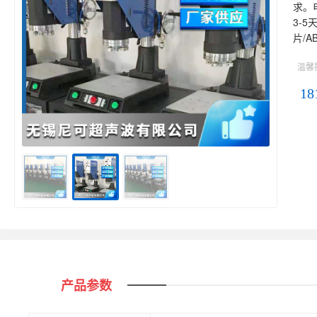
求。
3-
片/
温馨
18
产品参数