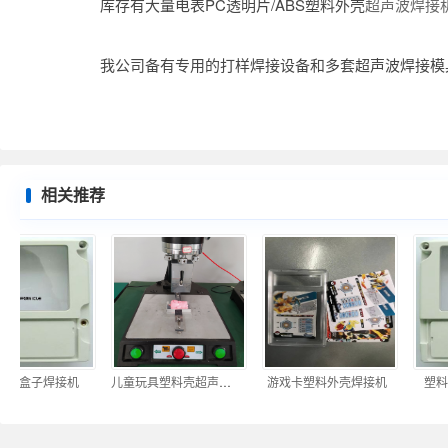
库存有大量电表PC透明片/ABS塑料外壳
超声波焊接
我公司备有专用的打样焊接设备和多套超声波焊接模具
相关推荐
表盒子焊接机
儿童玩具塑料壳超声波焊接机
游戏卡塑料外壳焊接机
塑料水