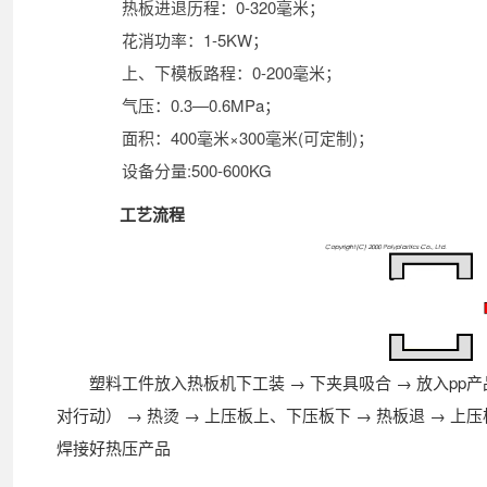
热板进退历程：0-320毫米；
花消功率：1-5KW；
上、下模板路程：0-200毫米；
气压：0.3—0.6MPa；
面积：400毫米×300毫米(可定制)；
设备分量:500-600KG
工艺流程
塑料工件放入热板机下工装 → 下夹具吸合 → 放入pp产
对行动） → 热烫 → 上压板上、下压板下 → 热板退 → 上
焊接好热压产品