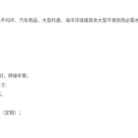
平均环、汽车用品、大型托盘、海洋浮球或其余大型不准则而必需
封，焊接牢靠；
寸;
划。
M)（定制）；