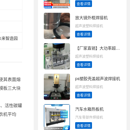
查看详情
放大镜外框焊接机
超声波塑料焊接机
查看详情
未来智造园
【厂家直销】大功率超声波焊接机
超声波塑料焊接机
查看详情
ps塑胶壳盖超声波焊接机
使其表面熔
超声波塑料焊接机
模板三大块
查看详情
盖、活性碳罐
汽车水箱热板机
衣机平均
汽车零部件焊接机
查看详情