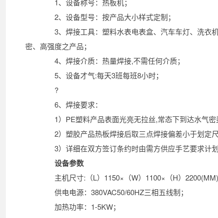
1、设备称号：热板机；
2、设备型号：按产品大小样式定制；
3、焊接工具：塑料水表电表盒、汽车车灯、洗衣机
密、高强度之产品；
4、焊接介质：热量焊接,不需任何介质；
5、设备才气:每天3班每班8小时；
?
6、焊接要求：
1）PE塑料产品表面光亮无拉丝,常态下到达水气密
2）塑胶产品热板焊接后取三点焊接偏差小于划定尺
3）详细在双方签订条约时由需方供应手艺要求计
设备参数
主机尺寸:（L）1150×（W）1100×（H）2200(M
供电电源：380VAC50/60HZ三相五线制；
加热功率：1-5KW；