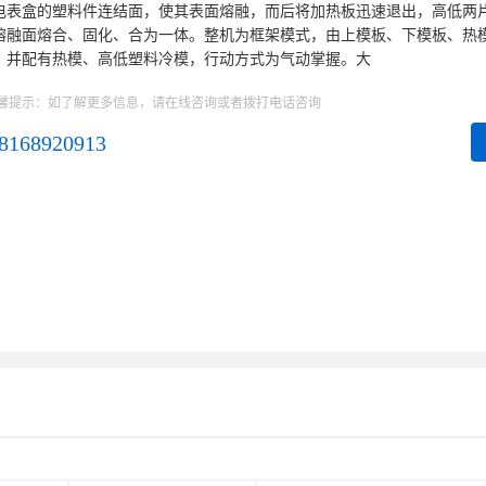
电表盒的塑料件连结面，使其表面熔融，而后将加热板迅速退出，高低两
熔融面熔合、固化、合为一体。整机为框架模式，由上模板、下模板、热
，并配有热模、高低塑料冷模，行动方式为气动掌握。大
馨提示：如了解更多信息，请在线咨询或者拨打电话咨询
8168920913