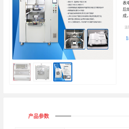
表
后
成
温
1
产品参数