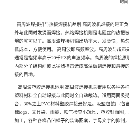
时间：
高周波焊接机与热板焊接机差别 高周波机焊接的是正负
外与此同时发烫而焊接。热熔焊接机则是电阻丝的热把被
熔的就可以了。高周波焊接机输出功率大，发烫快，热
低成本，方便使用。 高周波即高频率波。高周波与超声是
通常是指頻率高于20千HZ的声波频率。高周波的焊接
內部分子结构间彼此猛烈撞击造成高溫做到焊接和熔接
接的目地。
高周波塑胶焊接机运用 高周波焊接机关键用以各种各样
塑料材料全自动焊接与此同时全自动裁边。适用两面吸朔焊
合，30%之上PVC材料塑胶焊接最好是。吸塑包装厂(
标logo，文具袋，雨披，吹气检查小玩具，塑胶封面
加工，各种各样凸凹样子的装饰图案，字母文字的抑制