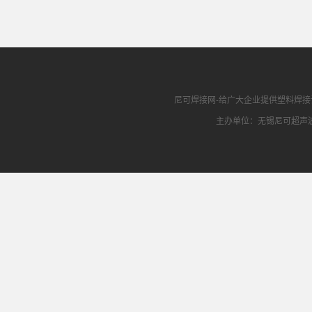
尼可焊接网
-给广大企业提供
塑料焊接
主办单位：无锡尼可超声