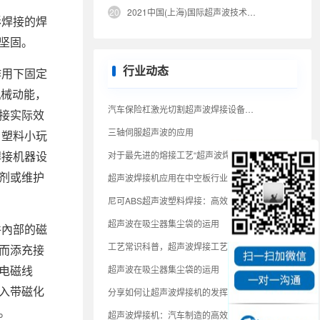
20
2021中国(上海)国际超声波技术设备展览会
形焊接的焊
坚固。
行业动态
作用下固定
机械动能，
汽车保险杠激光切割超声波焊接设备：智能智造核心装备
接实际效
三轴伺服超声波的应用
、塑料小玩
对于最先进的熔接工艺“超声波焊接”你了解多少
焊接机器设
剂或维护
超声波焊接机应用在中空板行业的优势是什么？
尼可ABS超声波塑料焊接：高效精准的工业连接解决方案
超声波在吸尘器集尘袋的运用
件內部的磁
工艺常识科普，超声波焊接工艺全面解析
而添充接
超声波在吸尘器集尘袋的运用
电磁线
入带磁化
分享如何让超声波焊接机的发挥真正功能与生产效率？
。
超声波焊接机：汽车制造的高效环保解决方案