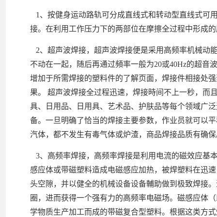
1、按健身运动路轨可分成直线式和转动型直线式可用
接。在利用工作压力下的两部位在摩擦全过程中形成的
2、超声波焊接，超声波焊接便是采用高频率机械动能
不动在一起，随后再通过頻率一般为20或40Hz的超
增加于所需焊接的塑料件的了解页面，焊接件相接处强
果。 超声波焊接全过程迅速，焊接時间不上一秒，而
具、日用品、日用具、艺术品、护肤品等每个领域广泛
备。一旦明确了恰当的焊接主要参数，作业员就可以平
汽体，都不发生有毒气体或炉渣，商品焊接品质有确保
3、高频率焊接，高频率焊接是利用电流的磁效应基本
感应体或带磁塑料造成电磁感应加热，被焊塑料在迅速
头空隙，并以健全的机械设备设备輔助做到极致焊接。
圈，进而获得一个强有力的高频率电磁场。磁感应体（
学物质生产加工而成的带磁复合型塑料。根据这类方式