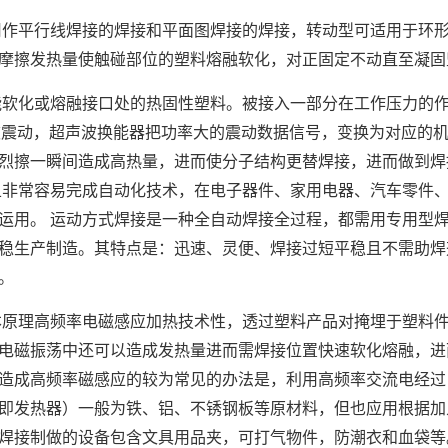
作平行线焊接的焊接和平面图焊接的焊接，转动型可适用于环
摩擦发热量使触碰部位的塑料熔融软化，对正固定不动直至凝固
软化或熔融接口处的热固性塑料。被接入一部分在工作压力的
音波震动，超声波换能器把功率大的震动数据信号，变换为对应的
烈擦一瞬间造成高热量，进而使分子结构更替焊接，进而做到焊
且非常容易完成自动化技术，在电子器件、家用电器、汽车零件
运用。 运动方式焊接是一种全自动焊接全过程，都需用专用型
稳生产制造。其特点是：迅速、灵便、焊接过短平稳且不需助焊
。
原理高频率电磁感应加热技术性，透过塑料产品对掩埋于塑料
电磁振荡中还可以造成发热量进而需焊接位置快速软化熔融，进
造成高频率磁感应的较为常见的办法是，利用高频率交流电经过
即发热器）一般为铁、铝、不锈钢板等原材料，但也应用根据加
焊接制做的设备包含文具用品夹，可打气物件，防潮衣和血袋等