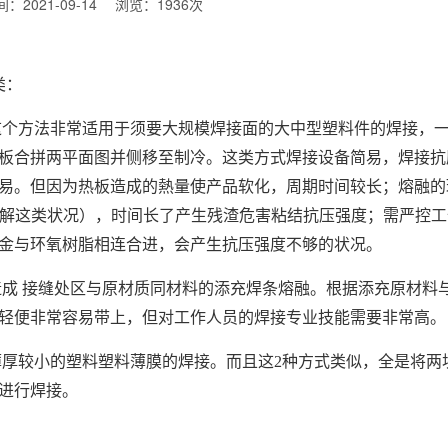
：2021-09-14
浏览：1936次
类：
个方法非常适用于须要大规模焊接面的大中型塑料件的焊接，
板合拼两平面图并侧移至制冷。这类方式焊接设备简易，焊接抗
易。但因为热板造成的熱量使产品软化，周期时间较长；熔融的
缓解这类状况），时间长了产生残渣危害粘结抗压强度；需严控
金与环氧树脂相连合进，会产生抗压强度不够的状况。
成 接缝处区与原材质同材料的添充焊条熔融。根据添充原材料
轻便非常容易带上，但对工作人员的焊接专业技能需要非常高。
厚较小的塑料塑料薄膜的焊接。而且这2种方式类似，全是将两
进行焊接。