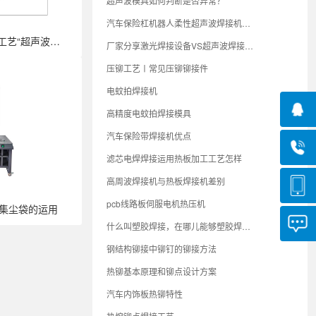
超声波模具如何判断是否异常？
汽车保险杠机器人柔性超声波焊接机全面介绍与行业分析
对于最先进的熔接工艺“超声波焊接”你···
厂家分享激光焊接设备VS超声波焊接设备那个更强？
压铆工艺〡常见压铆铆接件
电蚊拍焊接机
高精度电蚊拍焊接模具
汽车保险带焊接机优点
滤芯电焊焊接运用热板加工工艺怎样
高周波焊接机与热板焊接机差别
pcb线路板伺服电机热压机
集尘袋的运用
什么叫塑胶焊接，在哪儿能够塑胶焊接?
钢结构铆接中铆钉的铆接方法
热铆基本原理和铆点设计方案
汽车内饰板热铆特性