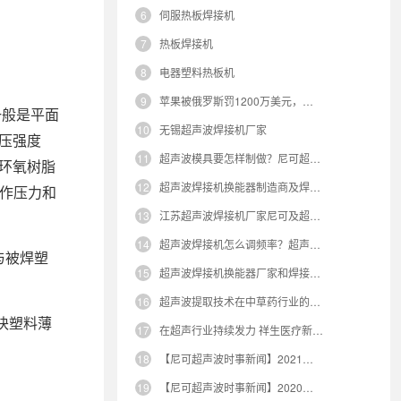
6
伺服热板焊接机
7
热板焊接机
8
电器塑料热板机
9
苹果被俄罗斯罚1200万美元，限制对手推广家长控制应用
一般是平面
10
无锡超声波焊接机厂家
压强度
11
超声波模具要怎样制做？尼可超声波告诉你答案
环氧树脂
12
超声波焊接机换能器制造商及焊接换能器的结构原理
工作压力和
13
江苏超声波焊接机厂家尼可及超声波焊接金属原理
14
超声波焊接机怎么调频率？超声波焊接机厂家告诉你！
与被焊塑
15
超声波焊接机换能器厂家和焊接换能器结构原理
16
超声波提取技术在中草药行业的应用
块塑料薄
17
在超声行业持续发力 祥生医疗新品祥生大圣XBit90正式亮相
18
【尼可超声波时事新闻】2021年中国太阳能发电市场现状及技术趋势分析，太阳能发电技术备受关注
19
【尼可超声波时事新闻】2020年中国空调铝箔市场现状及竞争格局分析，未来空调箔需求呈增长趋势