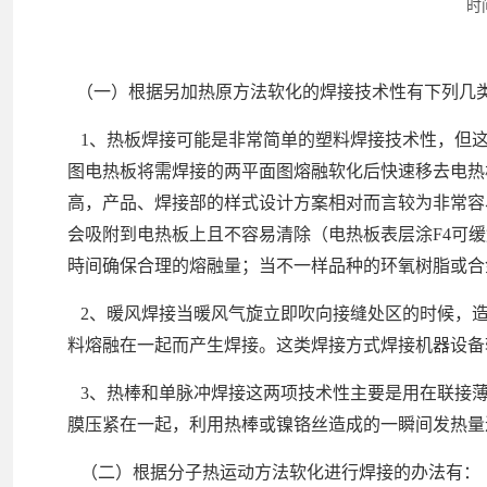
时间
（一）根据另加热原方法软化的焊接技术性有下列几
1、热板焊接可能是非常简单的塑料焊接技术性，但这
图电热板将需焊接的两平面图熔融软化后快速移去电热
高，产品、焊接部的样式设计方案相对而言较为非常容
会吸附到电热板上且不容易清除（电热板表层涂F4可
時间确保合理的熔融量；当不一样品种的环氧树脂或合
2、暖风焊接当暖风气旋立即吹向接缝处区的时候，造
料熔融在一起而产生焊接。这类焊接方式焊接机器设备
3、热棒和单脉冲焊接这两项技术性主要是用在联接薄
膜压紧在一起，利用热棒或镍铬丝造成的一瞬间发热量
（二）根据分子热运动方法软化进行焊接的办法有：