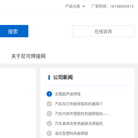
产品分类
厂家热线：18168920913
在线咨询
关于尼可焊接网
公司新闻
1
无锡超声波焊接
2
汽车车灯热板焊接机机器简介
3
汽车内饰件塑胶柱热熔焊接机——热熔铆点焊接机
4
汽车装饰亮条热融铆点焊接机
5
液压型塑料热板焊接